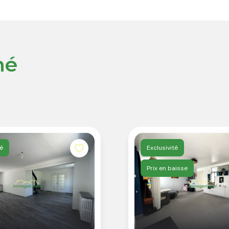
né
é
Exclusivité
Prix en baisse