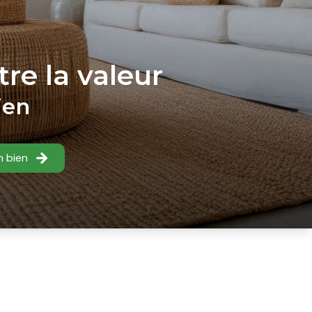
re la valeur
ien
n bien