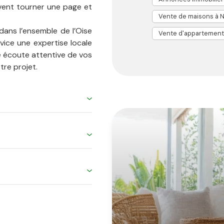
uvent tourner une page et
Vente de maisons à N
dans l’ensemble de l’Oise
Vente d'appartements
vice une expertise locale
e écoute attentive de vos
tre projet.
. Nous vous accompagnons
 la consultation de nos
 du Val d'Oise, en tenant
tre service d’estimation
vous soyez à la recherche
estissement locatif, nos
 analyse fine du marché.
grâce à leur parfaite
ion : nous vous aidons à
bien immobilier ? L’équipe