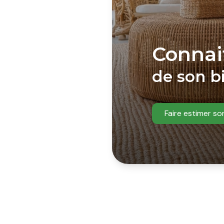
ompagner avec sérieux et
nce vous accueille au
12
lle
. Vous pouvez nous
ou par email à
Connait
mations personnalisées et
de son b
Faire estimer so