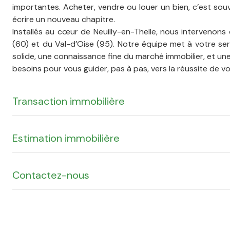
importantes. Acheter, vendre ou louer un bien, c’est so
écrire un nouveau chapitre.
Installés au cœur de Neuilly-en-Thelle, nous intervenons 
(60) et du Val-d’Oise (95). Notre équipe met à votre ser
solide, une connaissance fine du marché immobilier, et un
besoins pour vous guider, pas à pas, vers la réussite de vo
Transaction immobilière
Estimation immobilière
Acheter ou vendre un bien est une décision importante
dans votre projet
d’achat immobilier
ainsi que dans
annonces immobilières
dans les secteurs de l'Oise et
Contactez-nous
compte des réalités du
Une vente réussie commence par une estimation juste. No
marché immobilier local
. Que 
d’une maison familiale, d’un appartement ou d’un inv
immobilière repose sur des données en temps réel et une
conseillers vous accompagnent à chaque étape, 
Évitez les erreurs de surévaluation ou de sous-estimat
connaissance du marché.
vendre rapidement, au meilleur prix, en toute confiance.
Vous souhaitez vendre, acheter, louer ou faire estimer un 