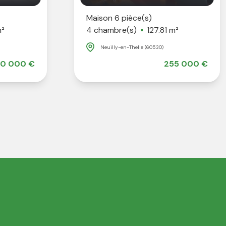
Maison 6 pièce(s)
m²
4 chambre(s)
127.81 m²
Neuilly-en-Thelle (60530)
0 000 €
255 000 €