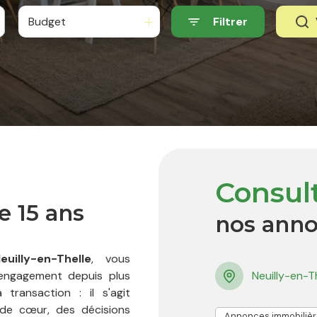
Budget
Filtrer
Consul
e 15 ans
nos ann
illy-en-Thelle
, vous
 engagement depuis plus
Neuilly-en-T
transaction : il s'agit
de cœur, des décisions
Annonces immobilière