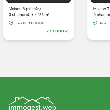
Maison 6 pièce(s)
Maison 7
3 chambre(s)
138 m²
5 chambr
Cires-lès-Mello (60660)
Neuilly-
270 000 €