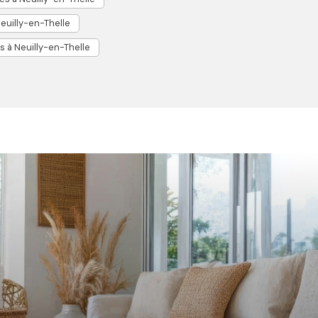
euilly-en-Thelle
Vente de m
 à Neuilly-en-Thelle
Vente d'ap