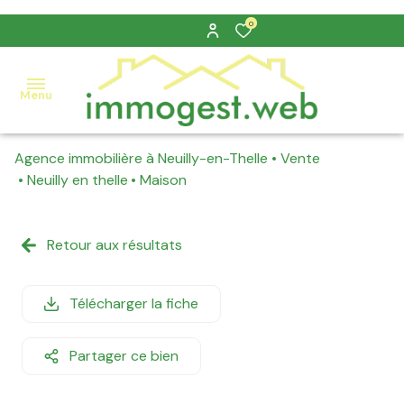
0
Menu
Agence immobilière à Neuilly-en-Thelle
Vente
nos
Neuilly en thelle
Maison
ventes
nos
Retour aux résultats
locations
estimation
Télécharger la fiche
alerte
Partager ce bien
e-
mail