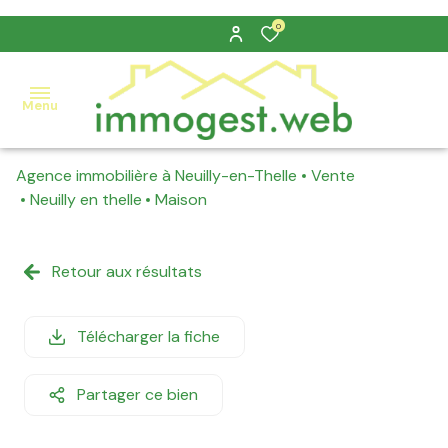
0
Menu
Agence immobilière à Neuilly-en-Thelle
Vente
nos
Neuilly en thelle
Maison
ventes
nos
Retour aux résultats
locations
estimation
Télécharger la fiche
alerte
Partager ce bien
e-
mail