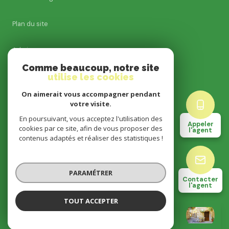
Plan du site
Admin
Comme beaucoup, notre site
utilise les cookies
Nos honoraires
On aimerait vous accompagner pendant
Politique RGPD
votre visite.
En poursuivant, vous acceptez l'utilisation des
Appeler
cookies par ce site, afin de vous proposer des
Cookies
l'agent
contenus adaptés et réaliser des statistiques !
© 2026 | Tous droits réservés
PARAMÉTRER
Contacter
l'agent
Réalisé par
TOUT ACCEPTER
STEPHANIE VIDARD
Négociatrice